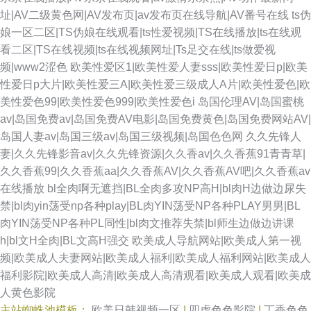
址|AV二级黄色网|AV发布页|av发布页在线导航|AV番号在线
ts伪
娘一区二区|TS伪娘在线观看|ts性爱视频|TS在线播放|ts在线观
看二区|TS在线视频|ts在线视频网址|Ts足交在线|ts做爱视
频|www2涩色
欧美性爱区1|欧美性爱人妻sss|欧美性爱日p|欧美
性爱日p大片|欧美性爱三A|欧美性爱三级成人A片|欧美性爱色|欧
美性爱色99|欧美性爱色999|欧美性爱色i
岛国伦理AV|岛国蜜桃
av|岛国免费av|岛国免费AV电影|岛国免费黄色|岛国免费网站AV|
岛国人妻av|岛国三级av|岛国三级视频|岛国色色网
久久先锋人
妻|久久先锋影音av|久久先锋资源|久久香av|久久香蕉91青青草|
久久香蕉99|久久香蕉aa|久久香蕉AV|久久香蕉AV吧|久久香蕉av
在线播放
bl全肉啊无遮挡|BL全肉多攻NP高H|bl肉H边做边尿失
禁|bl肉yin荡受np各种play|BL肉YIN荡受NP各种PLAY男男|BL
肉YIN荡受NP各种PL同性|bl肉文推荐失禁|bl师生边做边讲课
h|bl文H全肉|BL文高H强交
欧美成人导航网站|欧美成人第一视
频|欧美成人夫妻网站|欧美成人福利|欧美成人福利网站|欧美成人
福利影院|欧美成人高清|欧美成人高清观看|欧美成人观看|欧美成
人黄色影院
主站蜘蛛池模板：
欧美日韩视频一区
|
四虎色色影院
|
丁香色色