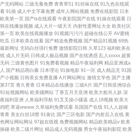
产无码网站
三级无毒免费
青青草51
91丝袜在线
91九色在线观
看
91插
成人中文字幕免费
成年人网站视频
免费在线影院
日本
欧美第一页
国产ts在线观看
午夜影院国产在线
91操在线观看
日
韩在线播放视频
成人大片一级天天
内射性爱网址大全
欧美社区
第一页
欧美在线视频播放
91视频污污污
超碰在线公开
AV蜜桃
吃瓜
日本欧美在线看
国产精选免费视频
国产精品91视频
69热
最新网址
无码白丝强行免费
激情影院日韩
久草123
福利欧美在
线
成人片无码
日韩成人极品视频
国产在线诱惑
乱人xxxxx
超黄
无码
三级黄色图片
91免费看视频
精品午夜福利网
精品亚洲成a
人
国产精品萌白酱
日本理论
91操电影
91一区
成人精品无
91国
产小视频
日韩美女免费直播
A片网站网址
激情文学色
国产主播
第37页
青久青青
日本精品在线播放
三级A片
国产日韩亚洲综合
91短视频网站
欧美骚网站
丁香五月天亚洲
欧美大粗吊人妖
深
夜福利亚洲
人兽福利导航
91叉叉操小骚逼
成人18视频
欧美大
鸡吧
草逼wwww
久草福利免费试看
岛国国产在线
91人人超碰
青青
美女白丝18禁
91肏比
国产三区电影
国产内射后入在线
黄
色网址网站网址
97超在线视
免费视频网站
精品欧美精品v
欧美
操碰
欧美二级片网址
精品成人无码视频
男女午夜福利影院
欧美