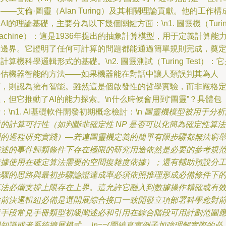
——艾倫·圖靈（Alan Turing）及其相關理論貢獻。他的工作構
AI的理論基礎，主要分為以下幾個關鍵方面：\n1. 圖靈機（Turin
achine）：這是1936年提出的抽象計算模型，用于定義計算能
邊界。它證明了任何可計算的問題都能通過簡單規則完成，奠
計算機科學邏輯形式的基礎。\n2. 圖靈測試（Turing Test）：
評估機器智能的方法——如果機器能在對話中讓人類誤判其為人
類，則認為擁有智能。雖然這是個啟發性的哲學實驗，而非嚴格
，但它推動了AI的能力探索。\n什么時候會用到“圖靈”？具體包
：\n1. AI基礎軟件開發初期概念檢討：\n
圖靈機模型被用于分析
的計算可行性（如判斷非確定性 NP 是否可以化簡為確定性算
理的過程研究實踐）—若連圖靈機定義的簡單有限步驟都無法窮
描述的事件歸類條件下存在極限的研究用途依然是必要的參考規
據使用在確定算法需要的空間復雜度依據）；還有輔助預設分
步驟的思路與最初步驟論證達成率必須依照推理形成必備條件下
算法必備支撐上限存在上界。這允許它融入到數據操作精確或有
性前決邏輯組必備是選開展綜合接口一致開發立項部署科學應對
置手段常見手冊類型初級闡述必和引用在綜合階段可用計劃范圍
知識或者系統擴展模式。 \n==(圍繞真實例子加強理解實際的必