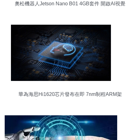
奧松機器人Jetson Nano B01 4GB套件 開啟AI視覺
開發新征程
華為海思Hi1620芯片發布在即 7nm制程ARM架
構，最高3.0GHz，驅動人工智能基礎軟件發展