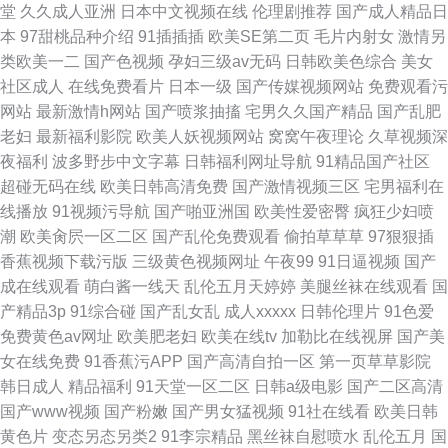
堂
久久成人亚洲
日本中文视频在线
伦理剧推荐
国产成人精品日
本
97甜桃品种介绍
91插插插
欧美SE第二页
毛片内射女
激情另
类欧美一二
国产色视频
孕妇三级av无码
日韩欧美色综合
美女
社区成人
在线免费看片
日本一级
国产传媒视频网站
免费观看污
网站
最新激情h网站
国产喷浆抽搐
宅男久久国产精品
国产乱肥
老妇
最新福利影院
欧美人妖视频网站
窝窝午夜理论
久草视频深
夜福利
波多野步中文字幕
日韩福利网址导航
91精品国产社区
超碰无码在线
欧美日韩高清免费
国产激情视频三区
宅男福利在
线播放
91视频污导航
国产啪亚洲国
欧美性爱密臀
疯狂少妇喷
潮
欧美肏屄一区二区
国产乱伦免费观看
偷拍草草草
97狠狠插
香蕉视频下载污版
三级黄色视频网址
午夜99
91日逼视频
国产
成在线观看
萌白酱一线天
乱伦五月天婷婷
美腿丝袜在线观看
国
产精品3p
91综合碰
国产乱女乱
成人xxxxx
日韩伦理片
91色爱
免费黄色av网址
欧美肥老妇
欧美在线tv
加勒比在线视屏
国产美
女在线免费
91香蕉污APP
国产高清自拍一区
第一页草草影院
韩日成人
精品福利
91天堂一区二区
日韩a级电影
国产二区高清
国产www视频
国产粉嫩
国产男女猛视频
91社在线看
欧美日韩
黄色片
变态另态另类2
91李宗精品
黑丝袜自慰喷水
乱伦五月
国