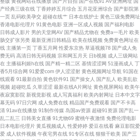
整版
黄视网站在线播放
国产片自拍
国产在线91
AV亚洲网址
国
产经典三级在线
丁香婷婷五月综合
五月花亚洲综合
国产影院第
狠操 欧美成人集中 免费人成黄页在线 蜜桃精品一 另类人妖网站 老湿机视频
一页
乱码欧美孕交
超碰在线艹
日本在线护士
黄色三级免费网址
香港电影伦理片
91黄色电影
亚洲一区成人视频
国产福利电影
网站 狼友超碰 久久婷婷超碰人妻 欧美性爱www 青青草福利导航 人人摸人人
日韩成人影片
男的天堂网AV
国产精品尤物在
免费a一毛片
欧美
肠交扩张另类
最新亚洲日韩精品
欧美在线视频
免费黄色网址在
摸 人人操夜夜爽 日本女抠逼 日韩三级欧美三级 天美免费mv 午夜福利狼友网
线
主播第一页
丁香五月网
性爱东京热
草逼视频78
国产成人免
费无码
高清日韩无码视频
宗和网五月天
日b视频
成人三级网站
亚洲l色图 99久久偷窥 超碰在线人 成人午夜福利av 成人小网站 丰满人妻无
在
主播福利姬h在线
国产精一精二区
基情涩涩网
51漫画成人
丁
香5月综合网
91爱爱com
伊人涩涩射
黄色视频网址导航
91国在
码 91prontv 伊人91在线观看 91精品拳交 99碰碰视频 Av夜福利 国产系列
线观看
91最新自拍
黄色软件91
国产操女人
国产乱人
欧美乱欲
视频
超碰吃瓜
久草涩涩
最新在线A片网址
黄色视屏网站
欧美午
WWW 九一自拍com 老司机久草 欧美国产日韩成人 欧洲日一区精品 日韩二
夜寂寞影院
新视觉影视
成人写真福利
欧美内射网址
日本中文字
幕无码
97日穴网
成人免费在线
精品国产免费观看
国产不卡高
页 伪娘自慰视频 伊人精品网 最新的黄色网址 91青青碰
清
91av在线播放
91制作传媒
岛国av资源
超碰91资源
国产乱一
乱二乱三
日韩美女直播
91尤物69
蜜桃午夜激情
免费伦理电影
日本电影伦理片
黄瓜视频成人
性爱婷婷
爱豆在线看
麻豆影院爱
爱
成人软件视频
午夜宅男在线
91专区在线
狠狠干欧美
国产三