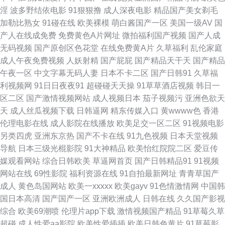
淫
波多野结依电影
91狠狠撸
成人深夜电影
精品国产美女剃毛
频精品 婷婷四色超碰 麻豆熟女 超碰自p拍 91制作室白乳 午夜av免费 欧美人
加勒比熟女
91碰在线
欧美裸模
萌白酱国产一区
美国一级AV
国
产人在线成免费
免费黄色A片网址
微拍福利国产视频
国产人成
人色 精品人人播人人操 东方av四虎 91黄色网 涩涩五月天婷婷 男同GAY内射
无码视频
国产原创区色花堂
在线免费黄A片
久草福利
乱伦家庭
成人午夜免费视频
人妖射精
国产屁屁
国产精品天干天
国产精品
国产情侣一区 www9玖玖 一区二区国产视频 日本成人不卡 久草性爱短视频
午夜一区
中文字幕无码人妻
日本不卡二区
国产日韩91
久草福
利视频网
91日日夜夜91
超碰碰天天操
91草草酒店视频
韩日一
成人无码免费 91老司机综合热 四虎性爱欧美 美女免费抠逼 国产精品久久AV
区二区
国产激情视频网站
成人视频日本
茄子视频污
亚洲色欲天
天
成人丝瓜视频下载
日韩逼网
精东传媒入口
黄wwww色
香港
97性视频 亚洲91豆花 欧美日韩簧片 激情片在線 超碰成人av 尤物在线导航
伦理电影在线
成人影院在线播放
欧美足交一区二区
91视频电影
另类四虎
亚洲东京热
国产不卡在线
91九色视频
日本天堂视频
日韩伊人色 老湿机福利看片 国产浮力第一页 91视频网站在 午夜深夜av福利
导航
日本三级光棍影院
91大神精品
欧美怡红院院二区
爱豆传
媒观看网站
综合日韩欧美
草逼网首页
国产日韩精品91
91视频
免费在线电影色色 国产精品欧美专区 草莓视频网站18 91爱爱网站 日韩在线
网站在线
69性影院
福利资源在线
91自拍最新网址
青青草国产
成人
黄色岛国网站
欧美一xxxxx
欧美gayv
91色情激情网
中国韩
123区 欧美Aⅴ 国产三级在线观看 97人人操人人妻 午夜香蕉福利视频 三级香
国日本高清
国产国产一区
亚洲欧洲成人
日韩在线
久久国产影视
综合
欧美69潮喷
伦理片app下载
激情视频国产精品
91草莓久草
蕉视频 欧美亚缘免费 精品国产 超碰日日夜夜 91路C 亚洲色色 五月激情在线
超碰
成人性爱aa影院
欧美性爱插插
欧美日韩色黄片
91草莓影