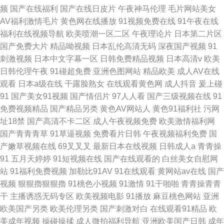
频
国产在线福利
国产在线日皮片
午夜神马伦理
毛片网站美女
AV福利激情毛片
黄色网在线播放
91视频免费在线
91午夜在线
福利在线视频导航
欧美喷潮一区二区
午夜理论片
日本第二片区
国产免费大片
精品呦视频
日本乱伦高清无码
深夜国产视频
91
刺激视频
日本中文字幕一区
日韩免费精品视频
日本高清v
欧美
日韩伦理午夜
91碰超免费
亚洲色图网站
精品欧美
成人AV在线
观看
日本a级在线
干露脸熟女
在线观看黄色网
成人抖音
爰上碰
91
国产美女91视频
国产情侣片
97人人看
国产三级视频在线
91
免费视频精品
国产精品另类
黄色AV网站人
黄色91福利社
污网
址18禁
国产高清不卡二区
成人午夜视频免费
欧美激情福利网
国产青青青草
91草逼视频
免费看片日韩
午夜视频福利免费
国
产嫩草视频在线
69叉叉叉
最新日本在线视频
日韩成人a
青青操
91
五月天婷婷
91短视频在线
国产在线观看的
白丝美女自慰网
站
91福利免费视频
加勒比91AV
91在线观看
黄网站av在线
国产
视频
狠狠擼狠狠擼
91桃色小视频
91激情
91干啪啪
青青操青青
干
主播诱惑无码专区
欧美视频电影
91播放
麻豆桃色网站
亚洲
欧美国产另类
欧美伦理另类
国产刺激对白
在线观看91精品
欧
美成年视频
操碰操揉
成人微拍福利导航
亚洲欧美国产日韩
成年