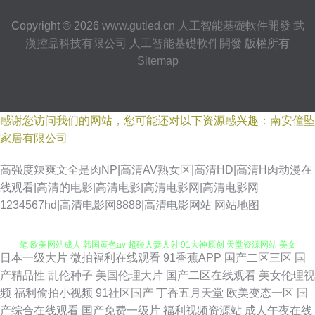
Copyright © 2026
www.gutied.cn
人工智能基礎軟件開發
武
漢控品科技有限公司
人工智能基礎軟件開發
版權所有
Sitemap
感谢您访问我们的网站，您可能还对以下资源感兴趣：南安僮坠
家居有限公司
高强度辣爽文全是肉NP|高清AV熟女区|高清HD|高清H肉动漫在
线观看|高清的电影|高清电影|高清电影网|高清电影网
老湿机网 午夜97 肏屄电影网 精品人妻久久观看 国产福利吃瓜 91国产精品操
1234567hd|高清电影网8888|高清电影网站
网站地图
笔 欧美网站成人 韩国黄色av 超碰人妻人射 91大神原创 天堂资源网站 美女
日本一级大片
微拍福利在线观看
91香蕉APP
国产二区三区
国
黄视WW 含羞草在线 AV美女网址 伊人伊人网 超碰成人福利 91网站在线观看
产精品性
乱伦种子
美国伦理大片
国产二区在线观看
美女伦理视
频
福利偷拍小视频
91社区国产
丁香五月天堂
欧美变态一区
国
亚洲女性黄页网站 色色九一综合 女同自慰福利 国产少妇自拍 俺去颜色官网
产综合在线观看
国产免费一级片
福利视频资源站
成人午夜在线