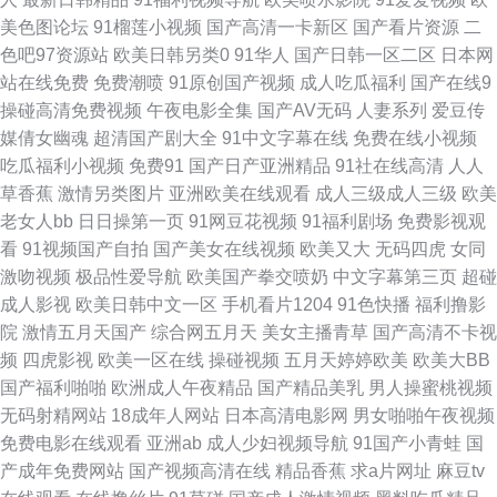
美色图论坛
91榴莲小视频
国产高清一卡新区
国产看片资源
二
网 久久草资源网 海角综合福利导航 东京热加勒麻豆 wwwcn激情 97成人剧
色吧97资源站
欧美日韩另类0
91华人
国产日韩一区二区
日本网
站在线免费
免费潮喷
91原创国产视频
成人吃瓜福利
国产在线9
场 91黑丝视频 午夜性爱av 四虎午夜剧场 操碰自拍 国产1区2视频 超碰在线
操碰高清免费视频
午夜电影全集
国产AV无码
人妻系列
爱豆传
媒倩女幽魂
超清国产剧大全
91中文字幕在线
免费在线小视频
国产 成人操碰视频 俺去啦影音先锋 91污秽网站 在线中文字十页 午夜天堂福
吃瓜福利小视频
免费91
国产日产亚洲精品
91社在线高清
人人
草香蕉
激情另类图片
亚洲欧美在线观看
成人三级成人三级
欧美
利 日韩午夜福利 人人摸人人干 人妖A片区 蜜臀91 蜜桃精品一区二区 欧美
老女人bb
日日操第一页
91网豆花视频
91福利剧场
免费影视观
看
91视频国产自拍
国产美女在线视频
欧美又大
无码四虎
女同
aaa视频 另类av网站 久草网站在线 黑丝巨乳极品 国产白丝三区 超碰97自拍
激吻视频
极品性爱导航
欧美国产拳交喷奶
中文字幕第三页
超碰
成人影视
欧美日韩中文一区
手机看片1204
91色快播
福利撸影
AV午夜网 91色视 91爱搞屄 亚洲偷牌自拍 九九这里只有精品 欧美韩日性爱
院
激情五月天国产
综合网五月天
美女主播青草
国产高清不卡视
频
四虎影视
欧美一区在线
操碰视频
五月天婷婷欧美
欧美大BB
炮图 欧美激情亚洲 久久国产三级久久 激情肏屄网 韩国av在线网址 国产成人
国产福利啪啪
欧洲成人午夜精品
国产精品美乳
男人操蜜桃视频
无码射精网站
18成年人网站
日本高清电影网
男女啪啪午夜视频
综合久久 成人网站视频 九九久久99 久热中文字幕 激情导航 国产精品怕怕视
免费电影在线观看
亚洲ab
成人少妇视频导航
91国产小青蛙
国
产成年免费网站
国产视频高清在线
精品香蕉
求a片网址
麻豆tv
频 大香蕉伊人97 超碰在91 AV性爱在线 97妻人人操 91怕怕 51草草 伊人精