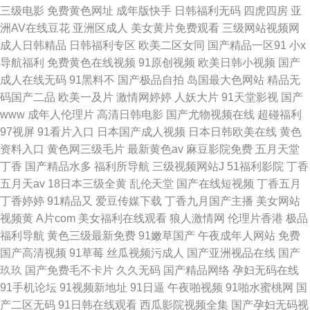
三级电影
免费黄色网址
成年版快手
日韩福利无码
四虎四房
亚
洲AV在线豆花
亚洲区成人
美女黄片免费观看
三级网站视频网
成人日韩精品
日韩福利专区
欧美二区女同
国产精品一区91
小x
导航福利
免费黄色在线视频
91原创视频
欧美日韩小视频
国产
成人在线无码
91黑料不
国产极品自拍
岛国最大色网站
精品无
码国产二品
欧美一及片
激情网婷婷
人妖大片
91天堂影视
国产
www
成年人伦理片
高清日韩电影
国产尤物视频在线
超碰福利
97视屏
91看片入口
日本国产成人视频
日本日韩欧美在线
黄色
资料入口
黄色网三级毛片
最新黄色av
麻豆影院免费
五月天堂
丁香
国产精品水多
福利所导航
三级视频网站J
51福利影院
丁香
五月天av
18日本三级全黄
乱伦天堂
国产在线短视频
丁香五月
丁香婷婷
91精品又
爱豆传媒下载
丁香九月国产主播
美女网站
视频黄
A片com
美女福利在线观看
狼人激情网
伦理片香港
极品
福利导航
黄色三级最新免费
91嫩草国产
午夜成年人网站
免费
国产高清视频
91草莓
丝瓜视频污成人
国产亚洲视品在线
国产
玖玖
国产免费毛不卡片
久久无码
国产精品网络
孕妇无码在线
91手机论坛
91视频新地址
91日逼
午夜啪视频
91啪水蜜桃网
国
产二区无码
91日韩在线观看
西瓜影院视频全集
国产孕妇无码视