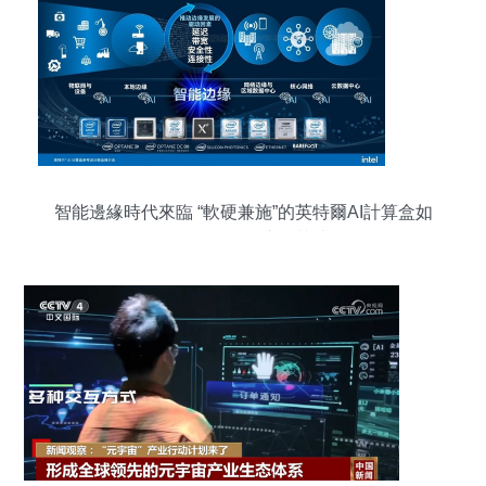
智能邊緣時代來臨 “軟硬兼施”的英特爾AI計算盒如
何推動邊緣AI應用落地