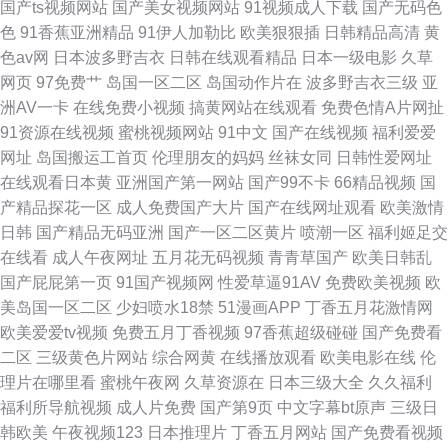
国产ts视频网站
国产美女视频网站
91视频成人下载
国产无码色
色
91香蕉亚洲精品
91伊人加勒比
欧美狠狠插
日韩精品高清
黄
色av网
日本波多野吉衣
日韩在线观看精品
日本一级电影
久草
网页
97免费艹
岛国一区二区
岛国动作片在
波多野吉衣三级
亚
洲AV一卡
在线免费小视频
搞黄网站在线观看
免费色情A片网扯
91资源在线视频
蜜桃视频网站
91中文
国产在线视频
福利爱爱
网址
岛国搬运工首页
伦理朋友的妈妈
丝袜女同
日韩性爱网址
在线观看日本黄
亚洲国产第一网站
国产99不卡
66精品视频
国
产精品探花一区
成人免费国产大片
国产在线网址观看
欧美激情
日韩
国产精品无码亚洲
国产一区二区黄片
喷潮一区
福利姬足交
在线看
成人午夜网址
五月花无码视频
青青草国产
欧美日韩乱
国产屁屁第一页
91国产视频网
性爱草逼91AV
免费欧美视频
欧
美岛国一区二区
少妇喷水18禁
51漫画APP
丁香五月花激情网
欧美爱爱tv视频
免费五月丁香视频
97香蕉超级碰碰
国产免费看
二区
三级黄色片网站
综合网黄
在线播放观看
欧美电影在线
伦
理片在哪里看
蜜桃午夜网
久草资源在
日本三级大全
久久福利
福利所导航视频
成人片免费
国产第9页
中文字幕bt原声
三级日
韩欧美
午夜视频123
日本推理片
丁香五月网站
国产免费看视频