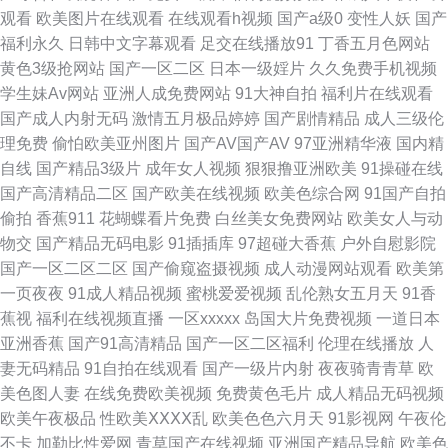
观看
欧美图片在线观看
在线观看h视频
国产a级0
变性人妖
国产
午夜少妇影院 六月天AV 国产激情内射 91在线精品尤物 色色视频 久久一品
福利永久
日韩中文字幕观看
足交在线播放91
丁香五月色网站
黄色3级抢网站
国产一区二区
日本一级婬片
久久免费手机视频
熟妇 福利社av 中日韩三级黄色 日韩精品视频中文 黄色九一小视频 欧美亚州
学生妹Av网站
亚洲人成免费网站
91大神自拍
福利片在线观看
国产成人内射无码
激情五月极品婷婷
国产剧情精品
成人三级伦
色的图 久草福利在线 ts人妖另类在线 超碰97色 在线观AV 神马大香蕉片区
理免费
偷怕欧美亚州图片
国产AV国产AV
97亚洲精华液
国内精
自线
国产精品3级片
成年女人视频
狠狠撸亚洲欧美
91操碰在线
欧美不卡网 成人午夜福利av 综合色图影音先锋 欧美性交派对 黄色网入口站
国产高清精品二区
国产欧美在线视频
欧美色综合网
91国产自拍
偷拍
香蕉911
花蝴蝶看片免费
白丝美女免费网站
欧美女人与动
A片人妖 69探花传媒 香蕉视频app 欧美色色六区网址 海角社区亚瑟 99成人
物交
国产精品无码电影
91插插库
97超碰大香蕉
户外自慰影院
国产一区二区二区
国产偷窥盗摄视频
成人动漫网站观看
欧美第
欧美 五月丁香成人网 老湿A片 操逼日本美女 91巨炮免费福利 91在线小视频
一页夜夜
91成人精品视频
蜜桃爱爱视频
乱伦熟女五月天
91香
蕉视
福利在线视频直播
一区xxxxx
岛国大片免费视频
一道日本
伊人成人影视综合 91国摸 91爱爱 午夜剧场三级片 欧美偷拍色图 国产精品一
亚洲香蕉
国产91高清精品
国产一区二区福利
伦理在线播放
人
妻无码精品
91自拍在线观看
国产一级片内射
夜夜骑青青草
欧
页二页 av人妖系列网 亚洲AV东方在线 男人的天堂无码 国产少妇被躁视频
美色图人妻
在线免费欧美视频
免费黄色毛片
成人精品无码视频
欧美午夜极品
性欧美ⅩⅩⅩⅩ乱
欧美色色六月天
91影视网
午夜伦
97超碰四虎导航 自慰小视频 日日爱影视 老湿机美女福利 国产激情久久 91视
不卡
加勒比性爱网
青草国产在线视频
亚洲国产精品导航
欧美色