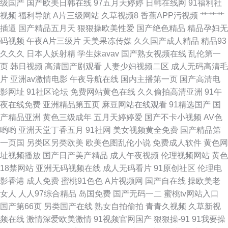
级国产
国产欧美日韩在线
97五月天婷婷
日韩在线网
91福利社
视频
福利导航
A片三级网站
久草视频8
香蕉APP污视频
艹艹艹
插逼
国产精品五月天
狠狠操欧美性爱
国产绝色精品
精品孕妇无
码视频
午夜A片三级片
天美果冻传媒
久久国产成人精品
精品93
久久久
日本人妖射精
学生妹avav
国产熟女视频在线
乱伦第一
页
韩日视频
高清国产剧观看
人妻少妇视频二区
成人无码高清毛
片
亚洲av激情电影
午夜导航在线
国内主播第一页
国产高清电
影网址
91社区论坛
免费网站黄色在线
久久偷拍高清亚洲
91午
夜在线免费
亚洲精品第五页
麻豆网站在线观看
91精选国产
国
产精品亚洲
黄色三级成年
五月天婷婷爱
国产不卡小视频
AV色
哟哟
亚洲天堂丁香五月
91社网
美女视频黄全免费
国产精品第
一页国
另类区另类欧美
欧美色图乱伦小说
免费成人软件
黄色网
址视频播放
国产日产美产精品
成人午夜视频
伦理视频网站
黄色
18禁网站
亚洲无码视频在线
成人无码看片
91原创社区
伦理电
影香港
成人免费
蜜桃91色色
A片视频网
国产自在线
操欧美老
女人
人人97综合精品
岛国免费
国产无码一二
蜜桃tv网站入口
国产第66页
另类国产在线
熟女自拍偷拍
青青久视频
久草新视
频在线
激情深爱欧美激情
91视频官网国产
狠狠操-91
91我要操