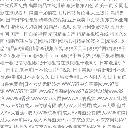
在线观看免费
岛国精品在线播放
狠狠撸第四色
欧美一页
女同电
影在线观看
91网国产尤物在
毛片网站黄色
狼人三级片
高清男
同
国产日韩伦理淫
成年免费视频
亚洲欧美中文视频
东京热亚洲
色图
蜜桃成人超碰网
91精品小视频
久草福利免费视影
五月天
堂网
国产一区自拍视频
精国精品自产|精精品视频在线|精美久久
网|精啪浆骚在线导|精品12区|精品1八|精品2025入口|精品91诱
惑|精品99操逼|精品99视频在线
狠狠天天日|狠狠插网站|狠狠干
2025|狠狠干com|狠狠干comcn|狠狠干东京热|狠狠干狠狠撸|狠
狠干狠狠撸狠狠|狠狠干狠狠撸在线|狠狠干老司机
日本老湿机A
片|日本乱来导航|日本伦理片97视频|日本美腿mn资源吧|日本免
费a网电影|日本男女久久|日本男女色图|日本内射人人|日本女孩
自鲁免费看|日本女优无码婷婷
WWW97中文字幕|www97资
源|WWW97资源网|www97资源站|www97资源站总站|www99
狼|www99香蕉|wwwAⅤ成人网|WWWAB的视频|wwwAV12影院
成人av传媒|成人av传媒有限|成人AV大片视屏|成人av大香蕉|成
人AV大香蕉s|成人AV导航导航|成人AV导航免费|成人AV导航网|
成人av导航网站|成人av导航无码
av东京热资源|av东京网站|AV
东京在线播放|AV东京在线观看|av激情东京热|AV动作最新网