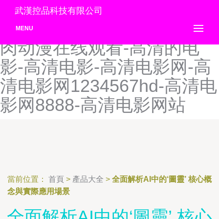
高强度辣爽文全是肉NP-高
武漢控品科技有限公司
清AV熟女区-高清HD-高清H
MENU
肉动漫在线观看-高清的电
影-高清电影-高清电影网-高
清电影网1234567hd-高清电
影网8888-高清电影网站
當前位置：
首頁
>
產品大全
>
全面解析AI中的‘圖靈’ 核心概
念與實際應用場景
全面解析AI中的‘圖靈’ 核心