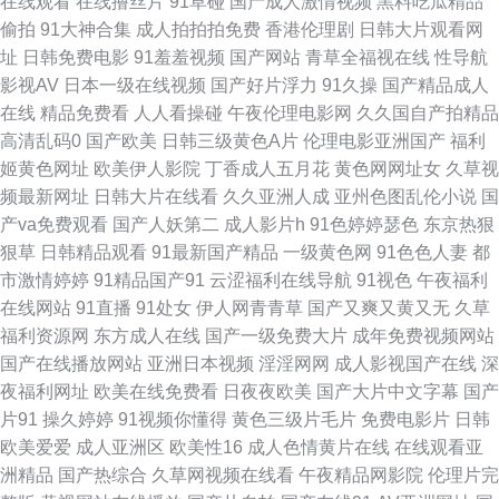
在线观看
在线撸丝片
91草碰
国产成人激情视频
黑料吃瓜精品
偷拍
91大神合集
成人拍拍拍免费
香港伦理剧
日韩大片观看网
品视频 韩国性爱大片 久草国产在线观看 黄色片中国 国产重口ts在线 国产黄
址
日韩免费电影
91羞羞视频
国产网站
青草全福视在线
性导航
影视AV
日本一级在线视频
国产好片浮力
91久操
国产精品成人
自拍2 韩国三级亚洲综合 国产嫩草影院久久 国产操逼视频在线 日韩精品一级
在线
精品免费看
人人看操碰
午夜伦理电影网
久久国自产拍精品
高清乱码0
国产欧美
日韩三级黄色A片
伦理电影亚洲国产
福利
二级 熟女磁力链接 日日夜夜看毛片 玖玖热玖玖玖 91熊猫视频 www日韩精
姬黄色网址
欧美伊人影院
丁香成人五月花
黄色网网址女
久草视
频最新网址
日韩大片在线看
久久亚洲人成
亚州色图乱伦小说
国
品 成人Av色情 成人探花av 超碰91大片 欧美黄色com 日本高清网 日本Aⅴ网
产va免费观看
国产人妖第二
成人影片h
91色婷婷瑟色
东京热狠
狠草
日韩精品观看
91最新国产精品
一级黄色网
91色色人妻
都
站 人人骑人人妻 欧洲成人性爱AV 欧美色五区 欧美性爱激情网 欧美福利性交
市激情婷婷
91精品国产91
云涩福利在线导航
91视色
午夜福利
在线网站
91直播
91处女
伊人网青青草
国产又爽又黄又无
久草
a 欧美sss 欧美日韩AR 久久亚洲天堂 人人干97 人人操人人 欧洲久久网 欧美
福利资源网
东方成人在线
国产一级免费大片
成年免费视频网站
国产在线播放网站
亚洲日本视频
淫淫网网
成人影视国产在线
深
成人官网 欧美不卡交配视频 免费日韩一级 老司机福利院 狼友免费 狼友AV基
夜福利网址
欧美在线免费看
日夜夜欧美
国产大片中文字幕
国产
片91
操久婷婷
91视频你懂得
黄色三级片毛片
免费电影片
日韩
地 男人天堂a片 男人的天堂阴色网 免费黄色影视 欧美综合婷婷 欧美色色综
欧美爱爱
成人亚洲区
欧美性16
成人色情黄片在线
在线观看亚
洲精品
国产热综合
久草网视频在线看
午夜精品网影院
伦理片完
合 欧美群交网 欧美色人妖 欧美性网 欧美性交一区二区 黄色污版 男人天堂狠