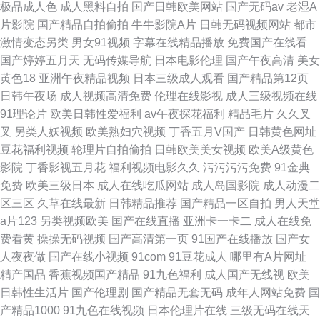
极品成人色
成人黑料自拍
国产日韩欧美网站
国产无码av
老湿A
片影院
国产精品自拍偷拍
牛牛影院A片
日韩无码视频网站
都市
激情变态另类
男女91视频
字幕在线精品播放
免费国产在线看
国产婷婷五月天
无码传媒导航
日本电影伦理
国产午夜高清
美女
黄色18
亚洲午夜精品视频
日本三级成人观看
国产精品第12页
日韩午夜场
成人视频高清免费
伦理在线影视
成人三级视频在线
91理论片
欧美日韩性爱福利
av午夜探花福利
精品毛片
久久叉
叉
另类人妖视频
欧美熟妇穴视频
丁香五月V国产
日韩黄色网址
豆花福利视频
轮理片自拍偷拍
日韩欧美美女视频
欧美A级黄色
影院
丁香影视五月花
福利视频电影久久
污污污污免费
91金典
免费
欧美三级日本
成人在线吃瓜网站
成人岛国影院
成人动漫二
区三区
久草在线最新
日韩精品推荐
国产精品一区自拍
男人天堂
a片123
另类视频欧美
国产在线直播
亚洲卡一卡二
成人在线免
费看黄
操操无码视频
国产高清第一页
91国产在线播放
国产女
人夜夜做
国产在线小视频
91com
91豆花成人
哪里有A片网址
精产国品
香蕉视频国产精品
91九色福利
成人国产无线视
欧美
日韩性生活片
国产伦理剧
国产精品无套无码
成年人网站免费
国
产精品1000
91九色在线视频
日本伦理片在线
三级无码在线天