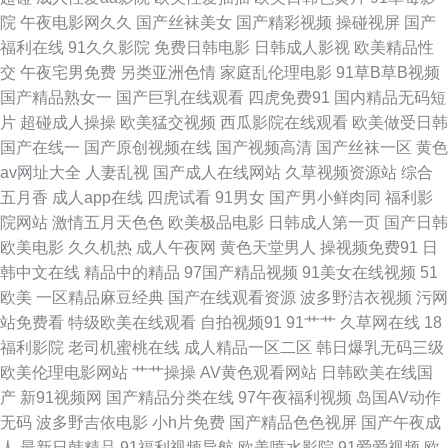
院
午夜电影网久久
国产丝袜美女
国产精彩视频
操碰视屏
国产
网 日本啊v在线 久草久草香蕉在线 丁香五月性交网友 97韩亚洲 亚洲性色图
福利在线
91久久影院
免费日韩电影
日韩成人影视
欧美精品性
交
午夜宅男免费
另类亚洲色情
家庭乱伦理电影
91草B草B视频
日韩国产对白 久久婷婷五月天 黑丝av2558 成人网址日韩 91中文国产精品
国产精品熟女一
国产巨乳在线观看
四虎免费91
国内精品无码短
片
超碰成人操操
欧美猛交视频
西瓜影院在线观看
欧美做受日韩
一级片人妖 深夜福利视频网 欧美欧美 久草香蕉y 豆花视频久久 97色团精华
国产在线一
国产原创视频在线
国产视频高清
国产丝袜一区
黄色
av网址大全
人妻乱视
国产成人在线网站
久草视频资源站
综合
液 亚洲影视一二三区 亚洲网站黄 91网页版免费看 白丝内射91AV 91操鸡 五
五月香
成人app在线
四虎试看
91男女
国产男小鲜肉同
福利影
院网站
激情五月天色色
欧美极品电影
日韩成人第一页
国产日韩
月天A片 天堂男人av 人碰人操 久草视频免费福利 浮力发布业 99导航视频福
欧美电影
久久机热
成人午夜网
黄色天堂男人
操视频免费91
日
韩中文在线
精品中的精品
97国产精品视频
91美女在线视频
51
利 自慰91 探花电影 欧美成人干 狠狠色伊人 福利社体验三分钟 超碰在线播
欧美
一区精品麻豆经典
国产在线观看资源
波多野洁衣视频
污网
站免费看
特级欧美在线观看
自拍视频91
91艹艹
久草网在线
18
放91 91在线欧 最新超碰97 亚洲海角天堂 日韩第一精品 久久伊人一区 豆花
福利影院
老司机蜜桃在线
成人精品一区二区
韩日爆乳无码三级
欧美伦理电影网站
艹艹操操
AV黄色观看网站
日韩欧美在线国
成人在线网址 jk白丝被射 91n在线观看 韩国无码成人 91超碰综合 91黑丝精
产
新91视频网
国产精品分类在线
97午夜福利视频
岛国AV动作
无码
波多野吉依电影
小h片免费
国产精品色色视屏
国产午夜成
品美女 亚洲成人自拍网 三级片在线导航 欧美性爱一级久久 老司机福利导航
人
最新日韩精品
91福利视频导航
欧美喷水影院
91爱爱视频
欧